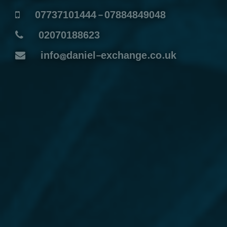
07737101444 - 07884849048
02070188623
info@daniel-exchange.co.uk