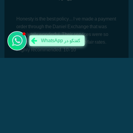
Honesty is the best policy... I've made a payment
order through the Daniel Exchange that was
absolutely wonderful. Their services were so
WhatsApp گفتگو در
quick with nice approach and also fair rates.
Highly recommended. 10/10
Ali Fouladi
مشتری خوب ما