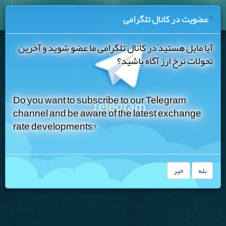
|
فروش نقدی
۲۴۵,۰۰۰ تومان
×
عضویت در کانال تلگرامی
)
(
)
%۱.۲۱
آیا مایل هستید در کانال تلگرامی ما عضو شوید و آخرین
تحولات نرخ ارز آگاه باشید؟
Do you want to subscribe to our Telegram
channel and be aware of the latest exchange
rate developments?
بله
خیر