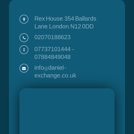
Rex House, 354 Ballards
Lane, London, N12 0DD
02070188623
07737101444
-
07884849048
info@daniel-
exchange.co.uk