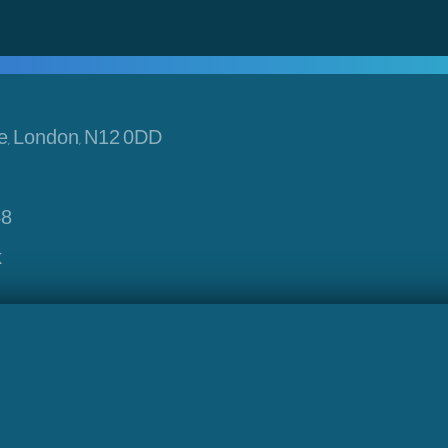
e, London, N12 0DD
48
k