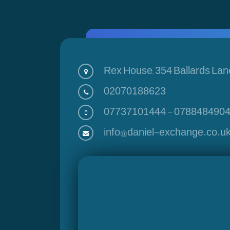
Rex House, 354 Ballards Lan
02070188623
07737101444
-
078848490
info@daniel-exchange.co.u