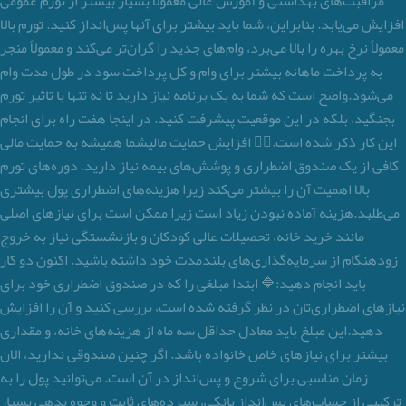
مراقبت‌های بهداشتی و آموزش عالی معمولاً بسیار بیشتر از تورم عمومی
افزایش می‌یابد. بنابراین، شما باید بیشتر برای آنها پس‌انداز کنید. تورم بالا
معمولاً نرخ بهره را بالا می‌برد، وام‌های جدید را گران‌تر می‌کند و معمولاً منجر
به پرداخت ماهانه بیشتر برای وام و کل پرداخت سود در طول مدت وام
می‌شود.واضح است که شما به یک برنامه نیاز دارید تا نه تنها با تاثیر تورم
بجنگید، بلکه در این موقعیت پیشرفت کنید. در اینجا هفت راه برای انجام
این کار ذکر شده است.۱️⃣ افزایش حمایت مالیشما همیشه به حمایت مالی
کافی از یک صندوق اضطراری و پوشش‌های بیمه نیاز دارید. دوره‌های تورم
بالا اهمیت آن را بیشتر می‌کند زیرا هزینه‌های اضطراری پول بیشتری
می‌طلبد.هزینه آماده نبودن زیاد است زیرا ممکن است برای نیازهای اصلی
مانند خرید خانه، تحصیلات عالی کودکان و بازنشستگی نیاز به خروج
زودهنگام از سرمایه‌گذاری‌های بلندمدت خود داشته باشید. اکنون دو کار
باید انجام دهید:🔷 ابتدا مبلغی را که در صندوق اضطراری خود برای
نیازهای اضطراری‌تان در نظر گرفته شده است، بررسی کنید و آن را افزایش
دهید.این مبلغ باید معادل حداقل سه ماه از هزینه‌های خانه، و مقداری
بیشتر برای نیازهای خاص خانواده باشد. اگر چنین صندوقی ندارید، الان
زمان مناسبی برای شروع و پس‌انداز در آن است. می‌توانید پول را به
ترکیبی از حساب‌های پس‌انداز بانکی، سپرده‌های ثابت و وجوه بدهی بسیار