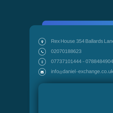
Rex House, 354 Ballards Lan
02070188623
07737101444
-
078848490
info@daniel-exchange.co.u