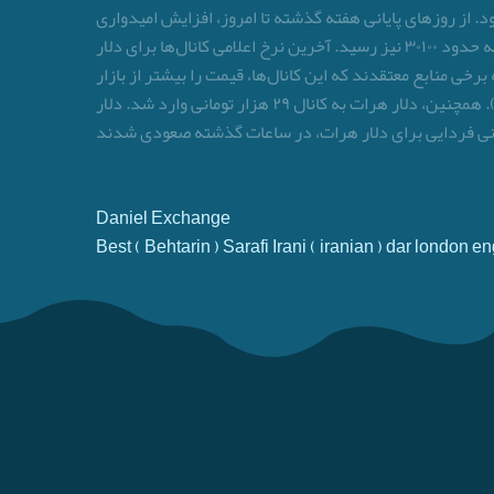
لی داشت و در کانال ۳۰ هزار تومانی در حال کاهش قیمت بود. از روزهای پایانی هفته گذشته تا امروز، افزایش امیدواری
معامله‌گران به احیای برجام و ارزپاشی بانک مرکزی، نرخ دلار را کاهشی کرده است. امروز نیز روند نزولی قیمت دلار ادامه داشت و به حدود ۳۰۱۰۰ نیز رسید. آخرین نرخ اعلامی کانال‌ها برای دلار
بته برخی منابع معتقدند که این کانال‌ها، قیمت را بیشتر از بازار
اعلام می‌کنند.دلار توافقی نیز امروز روند کاهشی داشت و در کانال ۲۸ هزار تومان نوسان می‌کرد (هنوز در همین کانال معامله می‌شود). همچنین، دلار هرات به کانال ۲۹ هزار تومانی وارد شد. دلار
ونی فردایی برای دلار هرات، در ساعات گذشته صعودی شدند
Daniel Exchange
Best ( Behtarin ) Sarafi Irani ( iranian ) dar london e