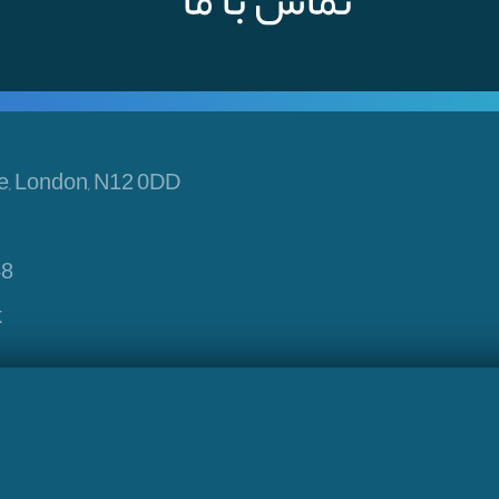
تماس با ما
e, London, N12 0DD
48
k