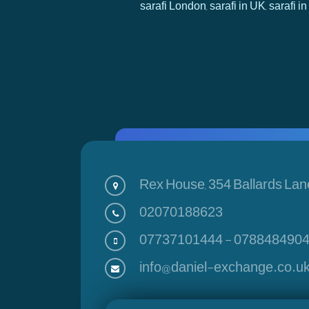
sarafi London, sarafi in UK, sarafi
Rex House, 354 Ballards Lan
02070188623
07737101444
-
078848490
info@daniel-exchange.co.u