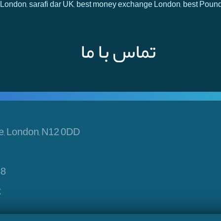
 in London, sarafi dar UK, best money exchange London, best Poun
تماس با ما
e, London, N12 0DD
48
k