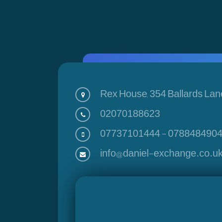
Rex House, 354 Ballards Lan
02070188623
07737101444
-
078848490
info@daniel-exchange.co.u