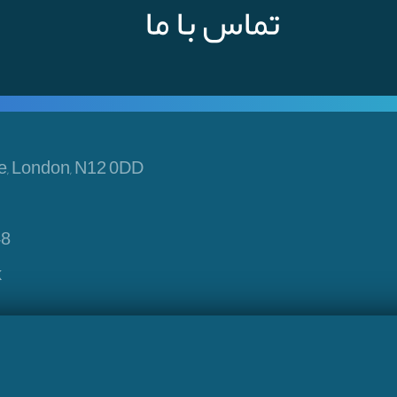
تماس با ما
e, London, N12 0DD
48
k