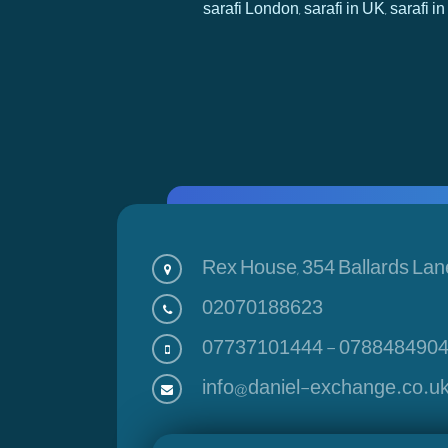
sarafi London, sarafi in UK, sarafi
Rex House, 354 Ballards Lan
02070188623
07737101444
-
078848490
info@daniel-exchange.co.u