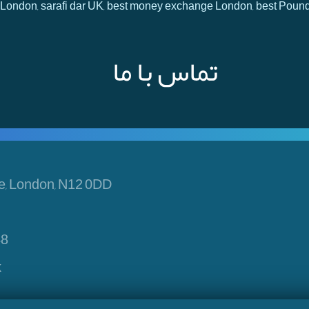
 in London, sarafi dar UK, best money exchange London, best Poun
تماس با ما
e, London, N12 0DD
48
k