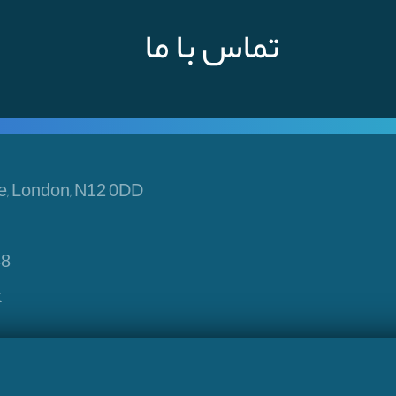
تماس با ما
e, London, N12 0DD
48
k