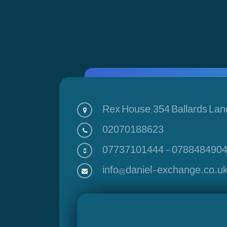
Rex House, 354 Ballards Lan
02070188623
07737101444
-
078848490
info@daniel-exchange.co.u