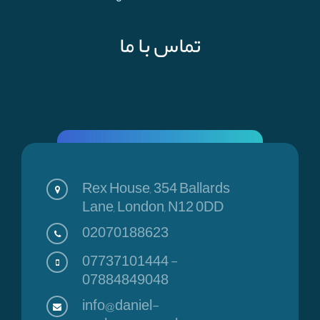
تماس با ما
Rex House, 354 Ballards
Lane, London, N12 0DD
02070188623
07737101444
-
07884849048
info@daniel-