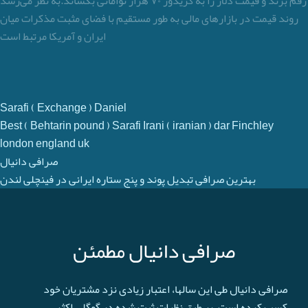
رقم بزند و قیمت دلار را به کریدور ۷۰ هزار توامانی بکشاند.به نظر می‌رسد
روند قیمت در بازارهای مالی به طور مستقیم با فضای مثبت مذکرات میان
ایران و آمریکا مرتبط است
Sarafi ( Exchange ) Daniel
Best ( Behtarin pound ) Sarafi Irani ( iranian ) dar Finchley
london england uk
صرافی دانیال
بهترین صرافی تبدیل پوند و پنج ستاره ایرانی در فینچلی لندن
صرافی دانیال مطمئن
صرافی دانیال طی این سالها، اعتبار زیادی نزد مشتریان خود
کسب کرده است. بر طبق نظرات ثبت شده در گوگل، اکثر