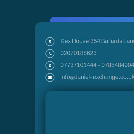
Rex House, 354 Ballards Lan
02070188623
07737101444
-
078848490
info@daniel-exchange.co.u