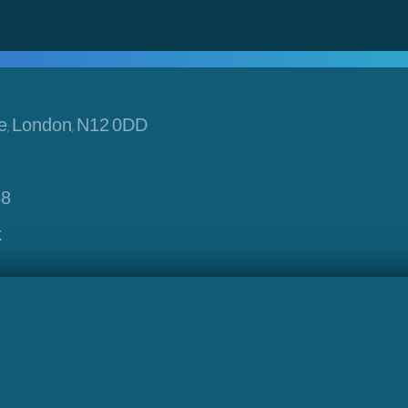
e, London, N12 0DD
48
k