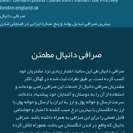
Best ( Behtarin pound ) Sarafi Irani ( iranian ) dar Finchley
london england uk
صرافی دانیال
بهترین صرافی تبدیل پوند و پنج ستاره ایرانی در فینچلی لندن
صرافی دانیال مطمئن
صرافی دانیال طی این سالها، اعتبار زیادی نزد مشتریان خود
کسب کرده است. بر طبق نظرات ثبت شده در گوگل، اکثر
مشتریان صرافی دانیال از خدمات این صرافی راضی بوده‌اند و
استفاده از آن را به دوستان و آشنایان خود پیشنهاد داده‌اند.
سرعت ارسال و حواله پول و ارز به ایران یا ارسال و حواله پول یا
ارز به انگلستان با بهترین نرخ سبب گشته تا اعتبار و خوشنامی
قابل تعملی را برای این صرافی به همراه داشته باشد. صرافی
دانیال که واقع در لندن انگلستان می باشد، هموراه تلاش کرده
است تا مناسب ترین نرخ پوند را دراختیار مشتریان عزیز خود