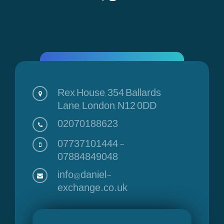
Rex House, 354 Ballards
Lane, London, N12 0DD
02070188623
07737101444
-
07884849048
info@daniel-
exchange.co.uk