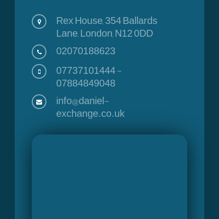
Rex House, 354 Ballards
Lane, London, N12 0DD
02070188623
07737101444
-
07884849048
info@daniel-
exchange.co.uk