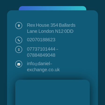
Rex House, 354 Ballards
Lane, London, N12 0DD
02070188623
07737101444
-
07884849048
info@daniel-
exchange.co.uk